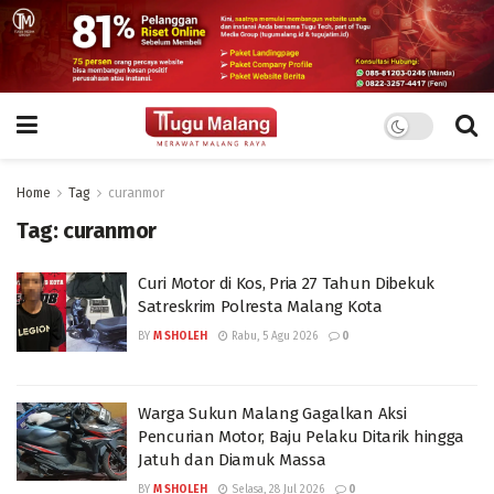
Home
Tag
curanmor
Tag:
curanmor
Curi Motor di Kos, Pria 27 Tahun Dibekuk
Satreskrim Polresta Malang Kota
BY
M SHOLEH
Rabu, 5 Agu 2026
0
Warga Sukun Malang Gagalkan Aksi
Pencurian Motor, Baju Pelaku Ditarik hingga
Jatuh dan Diamuk Massa
BY
M SHOLEH
Selasa, 28 Jul 2026
0