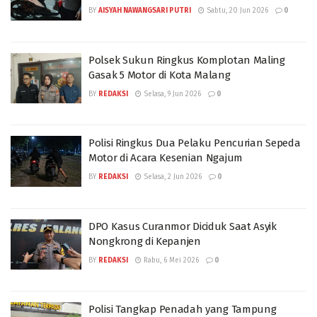
BY
AISYAH NAWANGSARI PUTRI
Sabtu, 20 Jun 2026
0
Polsek Sukun Ringkus Komplotan Maling
Gasak 5 Motor di Kota Malang
BY
REDAKSI
Selasa, 9 Jun 2026
0
Polisi Ringkus Dua Pelaku Pencurian Sepeda
Motor di Acara Kesenian Ngajum
BY
REDAKSI
Selasa, 2 Jun 2026
0
DPO Kasus Curanmor Diciduk Saat Asyik
Nongkrong di Kepanjen
BY
REDAKSI
Rabu, 6 Mei 2026
0
Polisi Tangkap Penadah yang Tampung