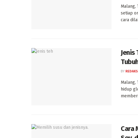
Malang, 
setiap o
cara dil
Jenis
Tubuh
BY
REDAKS
Malang, 
hidup gl
memberik
Cara 
Soy, 