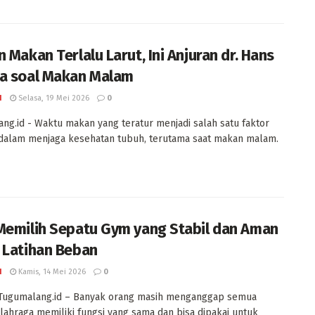
 Makan Terlalu Larut, Ini Anjuran dr. Hans
a soal Makan Malam
I
Selasa, 19 Mei 2026
0
ng.id - Waktu makan yang teratur menjadi salah satu faktor
dalam menjaga kesehatan tubuh, terutama saat makan malam.
Memilih Sepatu Gym yang Stabil dan Aman
 Latihan Beban
I
Kamis, 14 Mei 2026
0
 Tugumalang.id – Banyak orang masih menganggap semua
lahraga memiliki fungsi yang sama dan bisa dipakai untuk