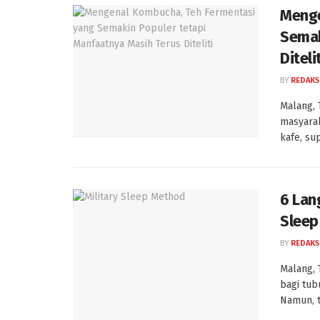
Menge
Semak
Diteli
BY
REDAKS
Malang, 
masyarak
kafe, sup
6 Lan
Sleep
BY
REDAKS
Malang, 
bagi tub
Namun, ti