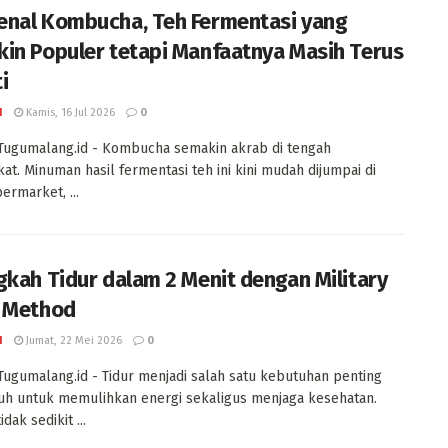
nal Kombucha, Teh Fermentasi yang
in Populer tetapi Manfaatnya Masih Terus
ti
I
Kamis, 16 Jul 2026
0
Tugumalang.id - Kombucha semakin akrab di tengah
at. Minuman hasil fermentasi teh ini kini mudah dijumpai di
ermarket, ...
gkah Tidur dalam 2 Menit dengan Military
 Method
I
Jumat, 22 Mei 2026
0
Tugumalang.id - Tidur menjadi salah satu kebutuhan penting
uh untuk memulihkan energi sekaligus menjaga kesehatan.
dak sedikit ...