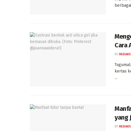
berbagai 
Menge
Cara 
BY
REDAKS
Tugumala
kertas k
...
Manfa
yang 
BY
REDAKS