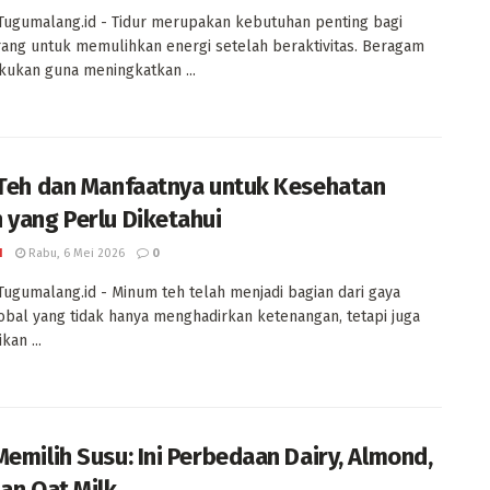
Tugumalang.id - Tidur merupakan kebutuhan penting bagi
rang untuk memulihkan energi setelah beraktivitas. Beragam
akukan guna meningkatkan ...
 Teh dan Manfaatnya untuk Kesehatan
 yang Perlu Diketahui
I
Rabu, 6 Mei 2026
0
Tugumalang.id - Minum teh telah menjadi bagian dari gaya
obal yang tidak hanya menghadirkan ketenangan, tetapi juga
an ...
Memilih Susu: Ini Perbedaan Dairy, Almond,
dan Oat Milk