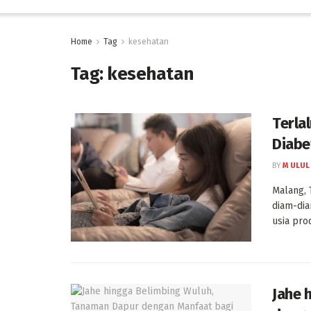
Home
Tag
kesehatan
Tag:
kesehatan
Terla
Diabe
BY
M ULUL
Malang, 
diam-dia
usia produ
Jahe 