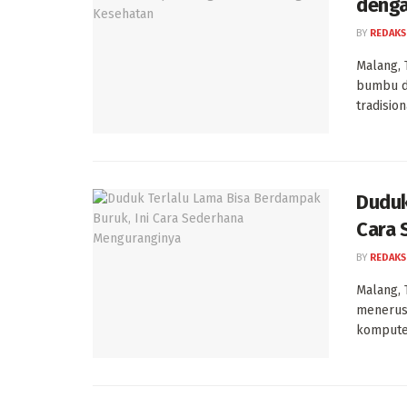
denga
BY
REDAKS
Malang, 
bumbu da
tradisiona
Duduk
Cara 
BY
REDAKS
Malang, 
menerus 
komputer,