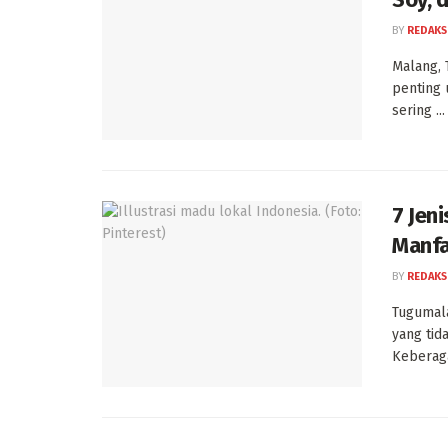
BY
REDAKS
Malang, 
penting 
sering ...
7 Jen
Manfa
BY
REDAKS
Tugumala
yang tid
Keberaga