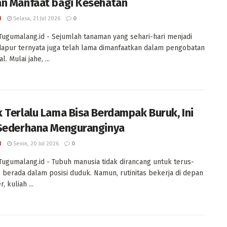
n Manfaat bagi Kesehatan
I
Selasa, 21 Jul 2026
0
Tugumalang.id - Sejumlah tanaman yang sehari-hari menjadi
pur ternyata juga telah lama dimanfaatkan dalam pengobatan
l. Mulai jahe, ...
 Terlalu Lama Bisa Berdampak Buruk, Ini
Sederhana Menguranginya
I
Senin, 20 Jul 2026
0
Tugumalang.id - Tubuh manusia tidak dirancang untuk terus-
berada dalam posisi duduk. Namun, rutinitas bekerja di depan
 kuliah ...