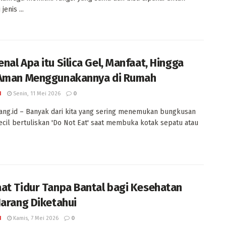
jenis ...
nal Apa itu Silica Gel, Manfaat, Hingga
Aman Menggunakannya di Rumah
I
Senin, 11 Mei 2026
0
ng.id – Banyak dari kita yang sering menemukan bungkusan
ecil bertuliskan 'Do Not Eat' saat membuka kotak sepatu atau
at Tidur Tanpa Bantal bagi Kesehatan
Jarang Diketahui
I
Kamis, 7 Mei 2026
0