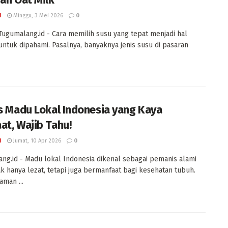
I
Minggu, 3 Mei 2026
0
Tugumalang.id - Cara memilih susu yang tepat menjadi hal
untuk dipahami. Pasalnya, banyaknya jenis susu di pasaran
is Madu Lokal Indonesia yang Kaya
at, Wajib Tahu!
I
Jumat, 10 Apr 2026
0
ng.id - Madu lokal Indonesia dikenal sebagai pemanis alami
ak hanya lezat, tetapi juga bermanfaat bagi kesehatan tubuh.
man ...