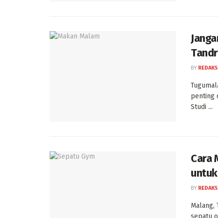
Jangan
Tandr
BY
REDAKS
Tugumala
penting 
Studi ...
Cara 
untuk
BY
REDAKS
Malang,
sepatu o