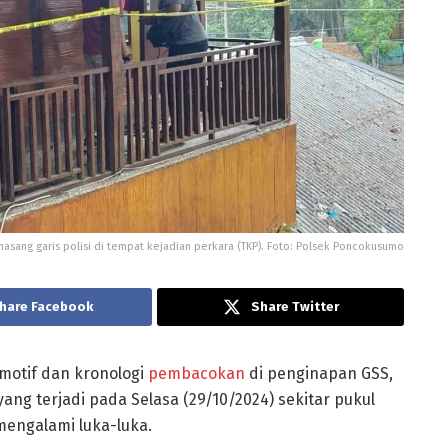
masang garis polisi di tempat kejadian perkara (TKP). Foto: Polsek Poncokusumo
hare Facebook
Share Twitter
motif dan kronologi
pembacokan
di penginapan GSS,
g terjadi pada Selasa (29/10/2024) sekitar pukul
mengalami luka-luka.