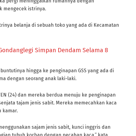
ngka pergi meninggalkan rumahnya dengan
 mengecek istrinya.
trinya belanja di sebuah toko yang ada di Kecamatan
 Gondanglegi Simpan Dendam Selama 8
mbuntutinya hingga ke penginapan GSS yang ada di
ma dengan seorang anak laki-laki.
EN (24) dan mereka berdua menuju ke penginapan
enjata tajam jenis sabit. Mereka memecahkan kaca
m kamar.
nggunakan sajam jenis sabit, kunci inggris dan
agian tubuh korban dengan pecahan kaca,” kata