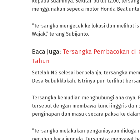
kepada suaminya. Sekitar pukul 12.00, tersa
menggunakan sepeda motor Honda Beat untuk
“Tersangka mengecek ke lokasi dan melihat is
Wajak,” terang Subijanto.
Baca Juga:
Tersangka Pembacokan di
Tahun
Setelah NG selesai berbelanja, tersangka me
Desa Gubukklakah. Istrinya pun terlihat bersa
Tersangka kemudian menghubungi anaknya, F
tersebut dengan membawa kunci inggris dan s
penginapan dan masuk secara paksa ke dala
“Tersangka melakukan penganiayaan diduga me
pecahan kaca jendela. Tersangka menyayat b