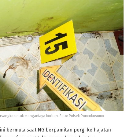
 tersangka untuk menganiaya korban. Foto: Polsek Poncokusumo
 ini bermula saat NG berpamitan pergi ke hajatan