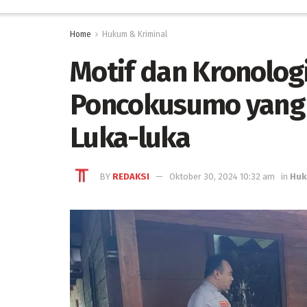
Home
Hukum & Kriminal
Motif dan Kronolog
Poncokusumo yang 
Luka-luka
BY
REDAKSI
Oktober 30, 2024 10:32 am
in
Huk