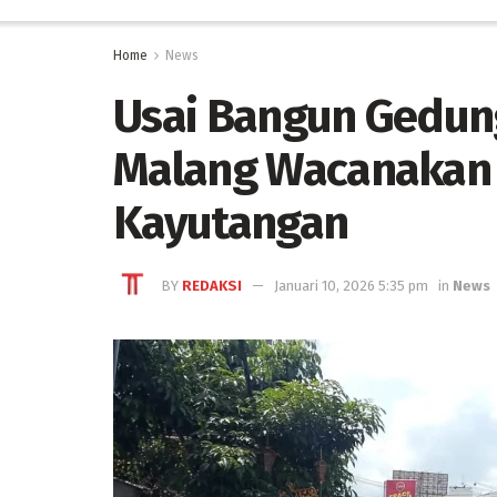
Home
News
Usai Bangun Gedung
Malang Wacanakan
Kayutangan
BY
REDAKSI
Januari 10, 2026 5:35 pm
in
News