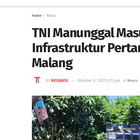
Home
News
TNI Manunggal Mas
Infrastruktur Pert
Malang
BY
REDAKSI
Oktober 8, 2025 6:13 pm
in
News