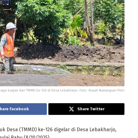
ai bagian dari TMMD ke-126 di Desa Lebakharjo. Foto: Aisyah Nawangsari Putri
hare Facebook
Share Twitter
 Desa (TMMD) ke-126 digelar di Desa Lebakharjo,
lai Rabu (8/10/2025).