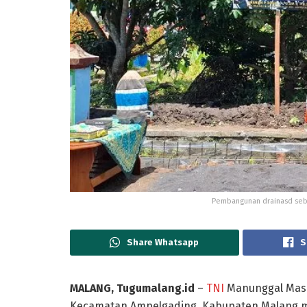
Pembangunan drainasd sebag
Share Whatsapp
S
MALANG, Tugumalang.id
–
TNI
Manunggal Masuk
Kecamatan Ampelgading, Kabupaten Malang mu