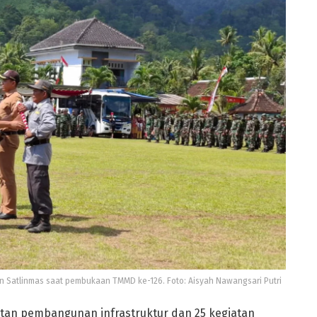
an Satlinmas saat pembukaan TMMD ke-126. Foto: Aisyah Nawangsari Putri
tan pembangunan infrastruktur dan 25 kegiatan