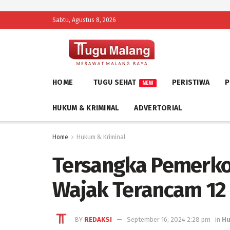
Sabtu, Agustus 8, 2026
HOME
TUGU SEHAT
PERISTIWA
P
NEW
HUKUM & KRIMINAL
ADVERTORIAL
Home
Hukum & Kriminal
Tersangka Pemerko
Wajak Terancam 12
BY
REDAKSI
September 16, 2024 2:28 pm
in
Hu