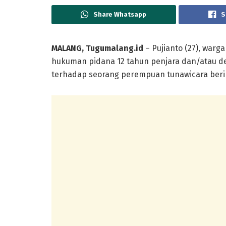
Share Whatsapp
S
MALANG, Tugumalang.id
– Pujianto (27), war
hukuman pidana 12 tahun penjara dan/atau d
terhadap seorang perempuan tunawicara berini