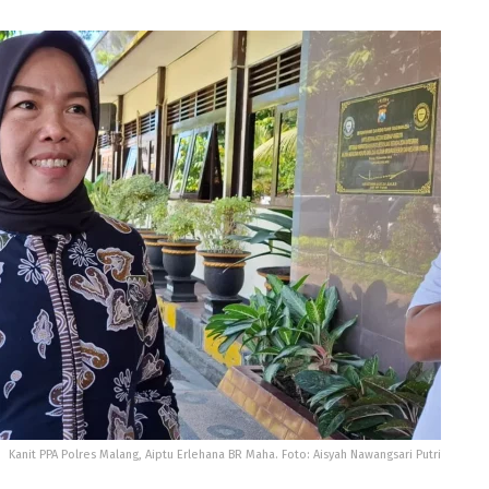
Kanit PPA Polres Malang, Aiptu Erlehana BR Maha. Foto: Aisyah Nawangsari Putri