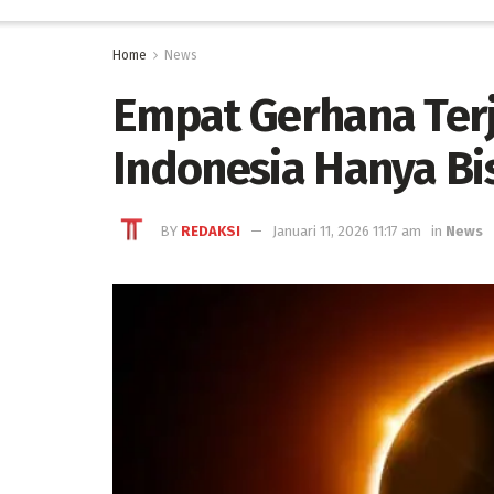
Home
News
Empat Gerhana Terj
Indonesia Hanya Bi
BY
REDAKSI
Januari 11, 2026 11:17 am
in
News