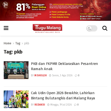
Home
Tag
pkb
Tag:
pkb
PKB dan FKPMR Deklarasikan Pesantren
Ramah Anak
BY
M SHOLEH
Senin, 3 Agu 2026
0
Cak Udin Open 2026 Berakhir, Lahirkan
Bintang Bulutangkis dari Malang Raya
BY
REDAKSI
Minggu, 19 Jul 2026
0