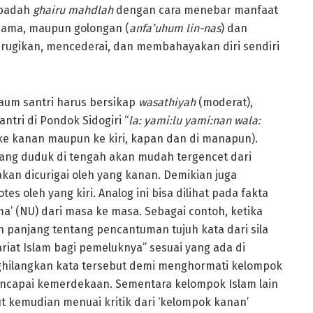
 ibadah
ghairu mahdlah
dengan cara menebar manfaat
ama, maupun golongan (
anfa’uhum lin-nas
) dan
rugikan, mencederai, dan membahayakan diri sendiri
aum santri harus bersikap
wasathiyah
(moderat),
tri di Pondok Sidogiri “
la: yami:lu yami:nan wala:
ke kanan maupun ke kiri, kapan dan di manapun).
yang duduk di tengah akan mudah tergencet dari
 akan dicurigai oleh yang kanan. Demikian juga
es oleh yang kiri. Analog ini bisa dilihat pada fakta
ma’ (NU) dari masa ke masa. Sebagai contoh, ketika
 panjang tentang pencantuman tujuh kata dari sila
at Islam bagi pemeluknya” sesuai yang ada di
nghilangkan kata tersebut demi menghormati kelompok
encapai kemerdekaan. Sementara kelompok Islam lain
 kemudian menuai kritik dari ‘kelompok kanan’