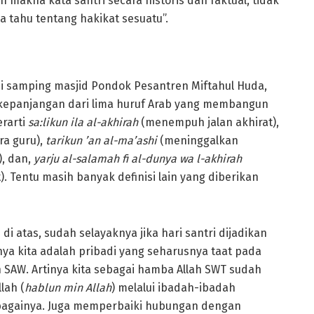
ah makna kata santri secara historis dan faktual, tidak
a tahu tentang hakikat sesuatu”.
a di samping masjid Pondok Pesantren Miftahul Huda,
a kepanjangan dari lima huruf Arab yang membangun
rarti
sa:likun ila al-akhirah
(menempuh jalan akhirat),
ra guru),
tarikun ’an
al
-ma’ashi
(meninggalkan
), dan,
yarju al-salama
h
fi al-dunya wa l-akhirah
 Tentu masih banyak definisi lain yang diberikan
 atas, sudah selayaknya jika hari santri dijadikan
ya kita adalah pribadi yang seharusnya taat pada
 SAW. Artinya kita sebagai hamba Allah SWT sudah
lah (
hablun min Allah
) melalui ibadah-ibadah
ebagainya. Juga memperbaiki hubungan dengan