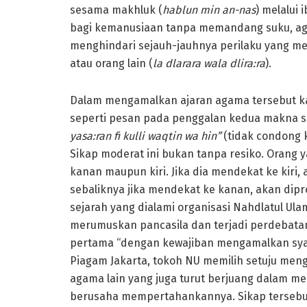
sesama makhluk (
hablun min an-nas
) melalui
bagi kemanusiaan tanpa memandang suku, ag
menghindari sejauh-jauhnya perilaku yang me
atau orang lain (
la dlarara wala dlira:ra
).
Dalam mengamalkan ajaran agama tersebut k
seperti pesan pada penggalan kedua makna san
yasa:ran fi kulli waqtin wa hin”
(tidak condong 
Sikap moderat ini bukan tanpa resiko. Orang 
kanan maupun kiri. Jika dia mendekat ke kiri,
sebaliknya jika mendekat ke kanan, akan diprot
sejarah yang dialami organisasi Nahdlatul Ula
merumuskan pancasila dan terjadi perdebatan
pertama “dengan kewajiban mengamalkan syari
Piagam Jakarta, tokoh NU memilih setuju me
agama lain yang juga turut berjuang dalam m
berusaha mempertahankannya. Sikap tersebut