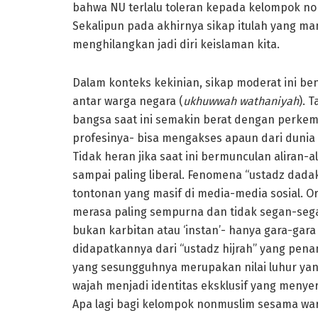
bahwa NU terlalu toleran kepada kelompok n
Sekalipun pada akhirnya sikap itulah yang 
menghilangkan jadi diri keislaman kita.
Dalam konteks kekinian, sikap moderat ini be
antar warga negara (
ukhuwwah wathaniyah
). 
bangsa saat ini semakin berat dengan perkemb
profesinya- bisa mengakses apaun dari dunia 
Tidak heran jika saat ini bermunculan aliran-a
sampai paling liberal. Fenomena “ustadz dada
tontonan yang masif di media-media sosial. O
merasa paling sempurna dan tidak segan-sega
bukan karbitan atau ‘instan’- hanya gara-ga
didapatkannya dari “ustadz hijrah” yang pe
yang sesungguhnya merupakan nilai luhur y
wajah menjadi identitas eksklusif yang menye
Apa lagi bagi kelompok nonmuslim sesama wa