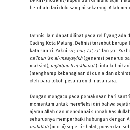
ke kiri (moderat) kapan dan di mana saja. Inil
berubah dari dulu sampai sekarang. Allah mah
Definisi lain dapat dilihat pada relif yang ad
Gading Kota Malang. Definisi tersebut berup
kata santri. Yakni
sin, nun, ta’, ra’
dan
ya’. Sin
be
na’ib
un
‘an al-masyayikh
(generasi penerus pa
maksiat),
rag
h
ibun fi al-khairat
(cinta kebaikan
(mengharap kebahagiaan di dunia dan akhirat).
oleh para tokoh pesantren di nusantara.
Dengan mengacu pada pemaknaan hari santri di
momentum untuk merefleksi diri bahwa sejatin
ajaran Allah dan menedanai sunnah Rasulullah
seharusnya memperbaiki hubungan dengan Al
mahdlah
(murni) seperti shalat, puasa dan s