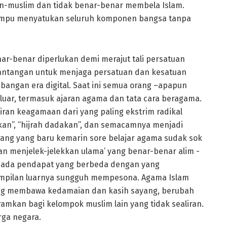
on-muslim dan tidak benar-benar membela Islam.
mampu menyatukan seluruh komponen bangsa tanpa
nar-benar diperlukan demi merajut tali persatuan
Tantangan untuk menjaga persatuan dan kesatuan
angan era digital. Saat ini semua orang –apapun
luar, termasuk ajaran agama dan tata cara beragama.
liran keagamaan dari yang paling ekstrim radikal
kan”, “hijrah dadakan”, dan semacamnya menjadi
rang yang baru kemarin sore belajar agama sudak sok
n menjelek-jelekkan ulama’ yang benar-benar alim -
ra ada pendapat yang berbeda dengan yang
nampilan luarnya sungguh mempesona. Agama Islam
ang membawa kedamaian dan kasih sayang, berubah
ramkan bagi kelompok muslim lain yang tidak sealiran.
rga negara.