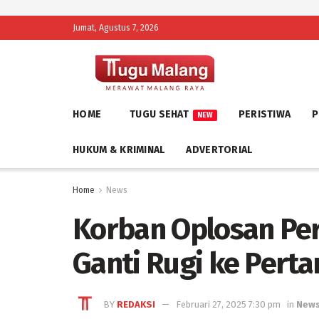
Jumat, Agustus 7, 2026
HOME
TUGU SEHAT
PERISTIWA
P
NEW
HUKUM & KRIMINAL
ADVERTORIAL
Home
News
Korban Oplosan Per
Ganti Rugi ke Pert
BY
REDAKSI
Februari 27, 2025 7:30 pm
in
New