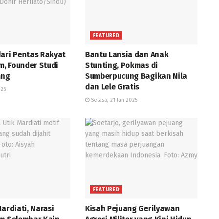
FEATURED
dari Pentas Rakyat
Bantu Lansia dan Anak
lm, Founder Studi
Stunting, Pokmas di
ang
Sumberpucung Bagikan Nila
dan Lele Gratis
025
Selasa, 21 Jan 2025
FEATURED
Mardiati, Narasi
Kisah Pejuang Gerilyawan