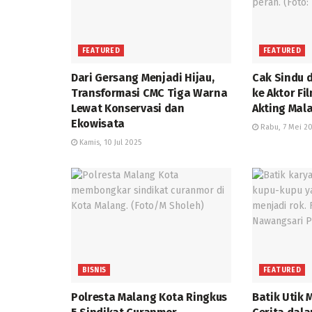
FEATURED
FEATURED
Dari Gersang Menjadi Hijau,
Cak Sindu 
Transformasi CMC Tiga Warna
ke Aktor Fi
Lewat Konservasi dan
Akting Mal
Ekowisata
Rabu, 7 Mei 2
Kamis, 10 Jul 2025
BISNIS
FEATURED
Polresta Malang Kota Ringkus
Batik Utik 