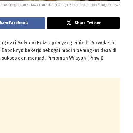
 Pinwil Pegadaian XII Jawa Timur dan CEO Tugu Media Group. Foto/Tangkap Layar
hare Facebook
Share Twitter
ang dari Mulyono Rekso pria yang lahir di Purwokerto
. Bapaknya bekerja sebagai modin perangkat desa di
 sukses dan menjadi Pimpinan Wilayah (Pinwil)