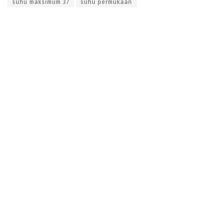
suhu maksimum 37
suhu permukaan