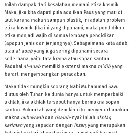
Inilah dampak dari kesalahan memahi etika kosmik.
Maka, jika kita dapati pula ada ikan Paus yang mati di
laut karena makan sampah plastik, ini adalah problem
etika kosmik. Jika ini yang dipahami, maka pendidikan
etika menjadi wajib di semua lembaga pendidikan
(apapun jenis dan jenjangnya). Sebagaimana kata adab,
atau
al-adab
yang juga sering dipahami secara
sederhana, yaitu tata krama atau sopan santun.
Padahal
al-adab
memiliki ekstensi makna
ta’dib
yang
berarti mengembangkan peradaban.
Maka tidak mungkin seorang Nabi Muhammad Saw.
diutus oleh Tuhan ke dunia hanya untuk memperbaiki
akhlak, jika akhlak tersebut hanya bermakna sopan
santun. Bukankah yang demikian itu menyederhanakan
makna
nubuwwah
dan
risalah
-nya? Inilah
akhlaq
karimah
yang sepadan dengan
ihsan,
yang merupakan
kelanjutan dari Islam dan iman, ia meliputi berbuat