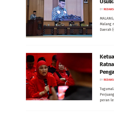
Usulk
BY
REDAKS
MALANG, 
Malang 
Daerah (
Ketua
Ratna
Penga
BY
REDAKS
Tugumala
Perjuan
peran leb