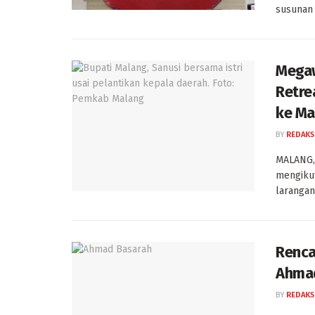
susunan 
Megaw
Retre
ke Ma
BY
REDAKS
MALANG, 
mengikut
larangan 
Renca
Ahmad
BY
REDAKS