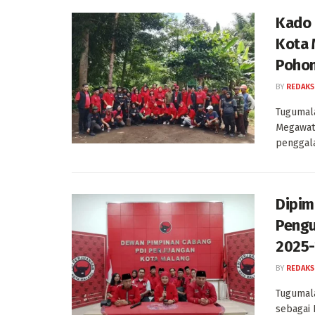
Kado 
Kota 
Poho
BY
REDAKS
Tugumal
Megawati
penggala
Dipim
Pengu
2025
BY
REDAKS
Tugumala
sebagai 