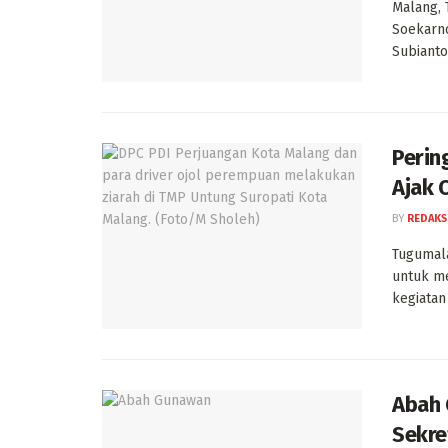
Malang,
Soekarn
Subianto
Perin
Ajak 
BY
REDAKS
Tugumala
untuk m
kegiatan .
Abah 
Sekre