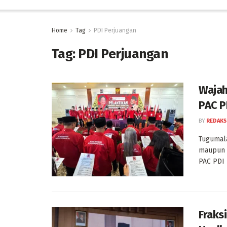
Home
Tag
PDI Perjuangan
Tag:
PDI Perjuangan
Wajah
PAC P
BY
REDAKS
Tugumala
maupun 
PAC PDI 
Fraks