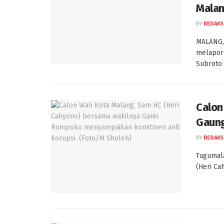
Mala
BY
REDAKS
MALANG, 
melapork
Subroto d
Calon
Gaung
BY
REDAKS
Tugumala
(Heri Ca