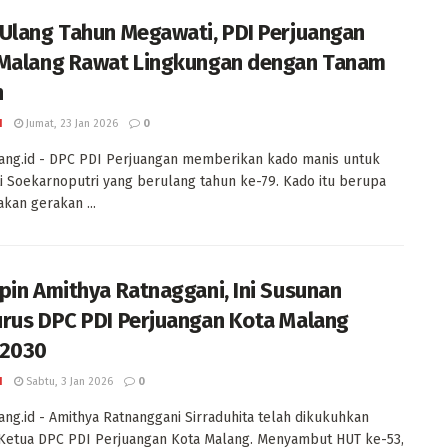
Ulang Tahun Megawati, PDI Perjuangan
Malang Rawat Lingkungan dengan Tanam
n
I
Jumat, 23 Jan 2026
0
ang.id - DPC PDI Perjuangan memberikan kado manis untuk
 Soekarnoputri yang berulang tahun ke-79. Kado itu berupa
kan gerakan ...
pin Amithya Ratnaggani, Ini Susunan
rus DPC PDI Perjuangan Kota Malang
-2030
I
Sabtu, 3 Jan 2026
0
ng.id - Amithya Ratnanggani Sirraduhita telah dikukuhkan
Ketua DPC PDI Perjuangan Kota Malang. Menyambut HUT ke-53,