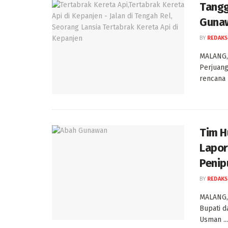
Tangg
Gunaw
BY
REDAKS
MALANG,
Perjuang
rencana p
Tim H
Lapor
Penip
BY
REDAKS
MALANG,
Bupati d
Usman ...