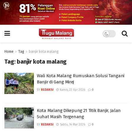
Home
Tag
banjir kota malang
Tag:
banjir kota malang
Wali Kota Malang Rumuskan Solusi Tangani
Banjir di Gang Mirej
BY
REDAKSI
Kamis, 23 Apr 2026
0
Kota Malang Dikepung 21 Titik Banjir, Jalan
Suhat Masih Tergenang
BY
REDAKSI
Sabtu, 14 Mar 2026
0