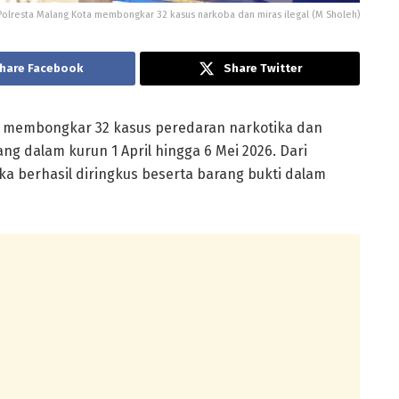
Polresta Malang Kota membongkar 32 kasus narkoba dan miras ilegal (M Sholeh)
hare Facebook
Share Twitter
a membongkar 32 kasus peredaran narkotika dan
ng dalam kurun 1 April hingga 6 Mei 2026. Dari
a berhasil diringkus beserta barang bukti dalam