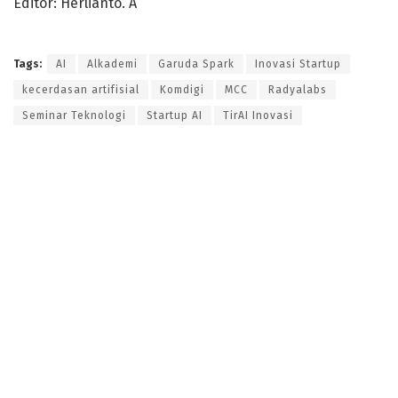
Editor: Herlianto. A
Tags:
AI
Alkademi
Garuda Spark
Inovasi Startup
kecerdasan artifisial
Komdigi
MCC
Radyalabs
Seminar Teknologi
Startup AI
TirAI Inovasi