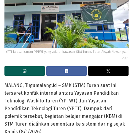
YPTT kuasai kantor YPTWT yang ada di kawasan STM Turen. Foto: Aisyah Nawangsari
Putri
MALANG, Tugumalang.id – SMK (STM) Turen saat ini
terseret konflik internal antara Yayasan Pendidikan
Teknologi Waskito Turen (YPTWT) dan Yayasan
Pendidikan Teknologi Turen (YPTT). Dampak dari
polemik tersebut, kegiatan belajar mengajar (KBM) di
STM Turen dialihkan sementara ke sistem daring sejak
Kamis (8/1/2026).