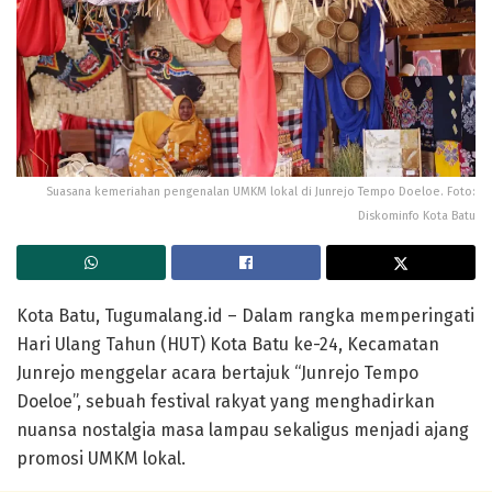
Suasana kemeriahan pengenalan UMKM lokal di Junrejo Tempo Doeloe. Foto:
Diskominfo Kota Batu
Kota Batu, Tugumalang.id
– Dalam rangka memperingati
Hari Ulang Tahun (HUT) Kota Batu ke-24
, Kecamatan
Junrejo menggelar acara bertajuk
“Junrejo Tempo
Doeloe”
, sebuah festival rakyat yang menghadirkan
nuansa nostalgia masa lampau sekaligus menjadi ajang
promosi
UMKM lokal
.