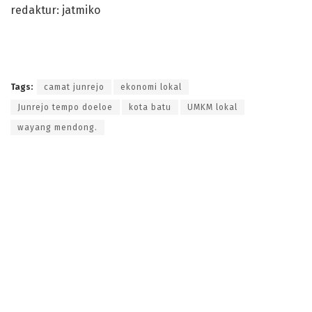
redaktur: jatmiko
Tags:
camat junrejo
ekonomi lokal
Junrejo tempo doeloe
kota batu
UMKM lokal
wayang mendong.