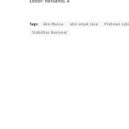
Editor: Herlianto. A
Tags:
Aksi Massa
aksi unjuk rasa
Prabowo sub
Stabilitas Nasional