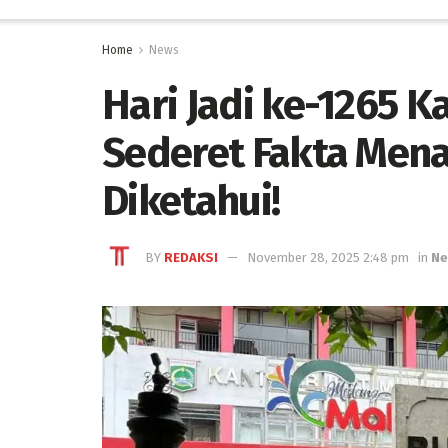
Home
News
Hari Jadi ke-1265 
Sederet Fakta Mena
Diketahui!
BY
REDAKSI
November 28, 2025 2:48 pm
in
Ne