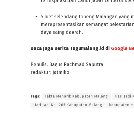
terinspirasi dari Candi Jawar Ombo di K
Siluet selendang topeng Malangan yang m
merepresentasikan semangat pelestarian
daya saing daerah.
Baca Juga Berita Tugumalang.id di
Google N
Penulis: Bagus Rachmad Saputra
redaktur: jatmiko
Tags:
Fakta Menarik Kabupaten Malang
Hari Jadi
Hari Jadi Ke 1265 Kabupaten Malang
kabupaten m