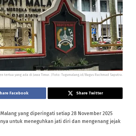
en tertua yang ada di Jawa Timur. /Foto: Tugumalang.id/Bagus Rachmad Saputra.
hare Facebook
Share Twitter
 Malang yang diperingati setiap 28 November 2025
nya untuk meneguhkan jati diri dan mengenang jejak