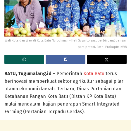
Wali Kota dan Wawali Kota Batu Nurochman - Heli Suyanto saat berbincang dengan
para petani. Foto: Prokopim KWB
BATU, Tugumalang.id
– Pemerintah
Kota Batu
terus
berinovasi memperkuat sektor agrikultur sebagai pilar
utama ekonomi daerah. Terbaru, Dinas Pertanian dan
Ketahanan Pangan Kota Batu (Distan KP Kota Batu)
mulai mendalami kajian penerapan Smart Integrated
Farming (Pertanian Terpadu Cerdas).