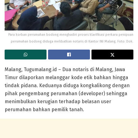
Para korban perumahan bodong menghadiri proses klarifikasi perkara penipuan
perumahan bodong diduga melibatkan notaris di Kantor INI Malang. Foto: Dok.
Malang, Tugumalang.id – Dua notaris di Malang, Jawa
Timur dilaporkan melanggar kode etik bahkan hingga
tindak pidana. Keduanya diduga kongkalikong dengan
pihak pengembang perumahan (developer) sehingga
menimbulkan kerugian terhadap belasan user
perumahan bahkan pemilik tanah.