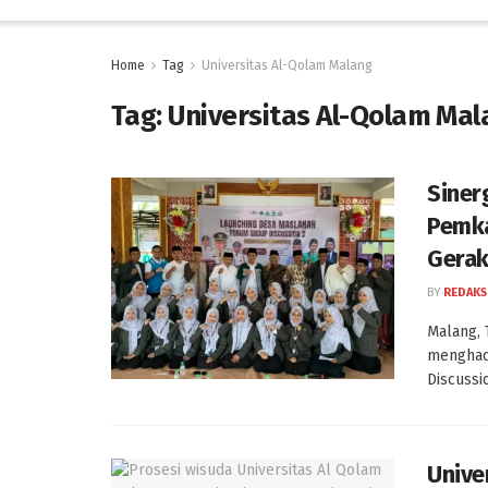
Home
Tag
Universitas Al-Qolam Malang
Tag:
Universitas Al-Qolam Mal
Siner
Pemka
Gerak
BY
REDAKS
Malang, 
menghad
Discussio
Unive