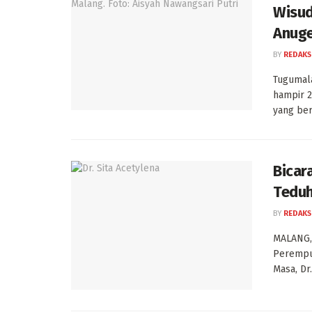
Wisud
Anuge
BY
REDAKS
Tugumala
hampir 2
yang ber
Bicar
Teduh
BY
REDAKS
MALANG, 
Perempua
Masa, Dr.