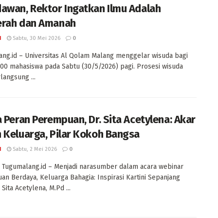
awan, Rektor Ingatkan Ilmu Adalah
rah dan Amanah
I
Sabtu, 30 Mei 2026
0
ng.id – Universitas Al Qolam Malang menggelar wisuda bagi
00 mahasiswa pada Sabtu (30/5/2026) pagi. Prosesi wisuda
langsung ...
a Peran Perempuan, Dr. Sita Acetylena: Akar
 Keluarga, Pilar Kokoh Bangsa
I
Sabtu, 2 Mei 2026
0
Tugumalang.id – Menjadi narasumber dalam acara webinar
n Berdaya, Keluarga Bahagia: Inspirasi Kartini Sepanjang
 Sita Acetylena, M.Pd ...