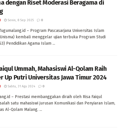
a dengan Riset Moderasi Beragama di
g
I
Senin, 8 Sep 2025
0
Tugumalang.id – Program Pascasarjana Universitas Islam
Unisma) kembali menggelar ujian terbuka Program Studi
S3) Pendidikan Agama Islam ...
Faiqul Ummah, Mahasiswi Al-Qolam Raih
r Up Putri Universitas Jawa Timur 2024
I
Sabtu, 31 Agu 2024
0
ng.id – Prestasi membanggakan diraih oleh Risa Faiqul
alah satu mahasiswi jurusan Komunikasi dan Penyiaran Islam,
tas Al-Qolam Malang. ...