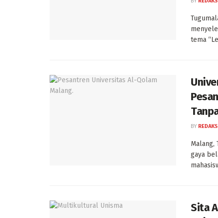
BY
REDAKS
Tugumala
menyele
tema “Le
Unive
Pesan
Tanp
BY
REDAKS
Malang,
gaya bel
mahasisw
Sita 