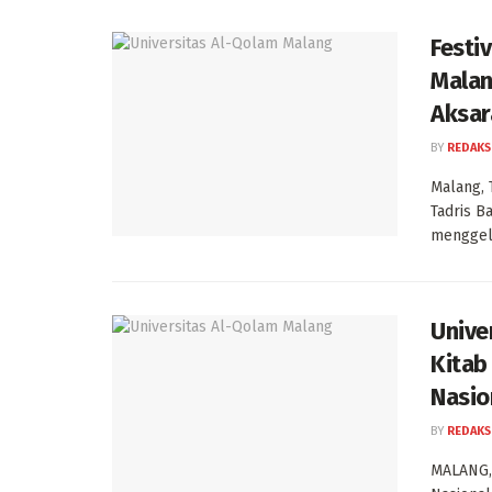
Festi
Malan
Aksar
BY
REDAKS
Malang,
Tadris B
menggela
Unive
Kitab 
Nasio
BY
REDAKS
MALANG, 