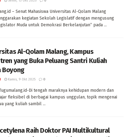
I
Senin, 13 Okt 2025
0
ng.id – Senat Mahasiswa Universitas Al-Qolam Malang
nggarakan kegiatan Sekolah Legislatif dengan mengusung
gislator Muda untuk Demokrasi Berkelanjutan” pada ...
rsitas Al-Qolam Malang, Kampus
tren yang Buka Peluang Santri Kuliah
a Boyong
I
Kamis, 9 Okt 2025
0
 Tugumalang.id-Di tengah maraknya kehidupan modern dan
ajar fleksibel di berbagai kampus unggulan, topik mengenai
a yang kuliah sambil ...
Acetylena Raih Doktor PAI Multikultural