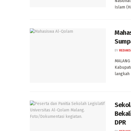
Nasional
Islam (HM
Mahas
Sumpa
BY
REDAKS
MALANG 
Kabupate
langkah 
Sekol
Bekal
DPR