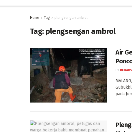
Home
Tag
plengsengan ambrol
Tag:
plengsengan ambrol
Air G
Ponco
BY
REDAKS
MALANG,
Gubukkl
pada Juma
Pleng