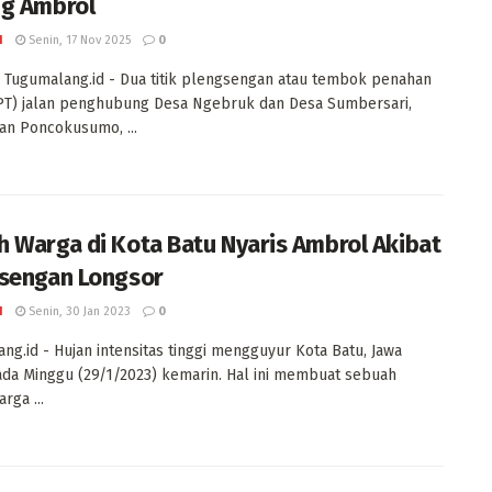
g Ambrol
I
Senin, 17 Nov 2025
0
Tugumalang.id - Dua titik plengsengan atau tembok penahan
PT) jalan penghubung Desa Ngebruk dan Desa Sumbersari,
n Poncokusumo, ...
 Warga di Kota Batu Nyaris Ambrol Akibat
sengan Longsor
I
Senin, 30 Jan 2023
0
ng.id - Hujan intensitas tinggi mengguyur Kota Batu, Jawa
ada Minggu (29/1/2023) kemarin. Hal ini membuat sebuah
rga ...