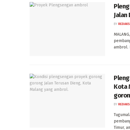
Pleng
Jalan
BY
REDAKS
MALANG,
pembang
ambrol. 
Pleng
Kota 
goron
BY
REDAKS
Tugumala
pembangu
Timur, a