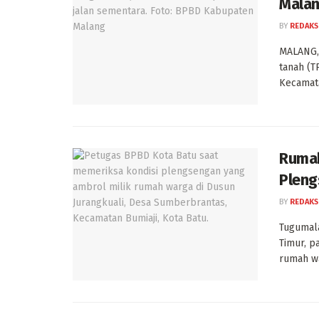
Malan
BY
REDAKS
MALANG, 
tanah (T
Kecamata
Rumah
Pleng
BY
REDAKS
Tugumala
Timur, p
rumah wa