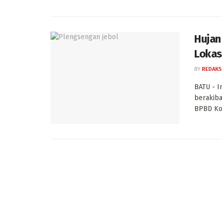
Hujan
Lokas
BY
REDAKS
BATU - In
berakiba
BPBD Kot