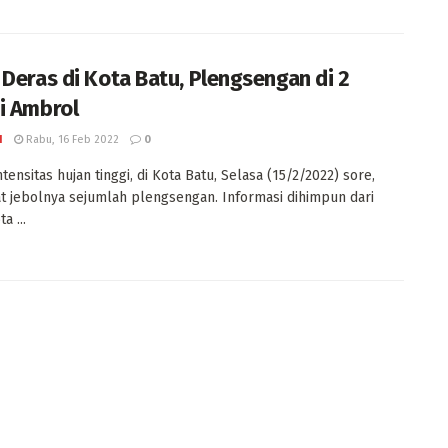
 Deras di Kota Batu, Plengsengan di 2
i Ambrol
I
Rabu, 16 Feb 2022
0
tensitas hujan tinggi, di Kota Batu, Selasa (15/2/2022) sore,
t jebolnya sejumlah plengsengan. Informasi dihimpun dari
a ...