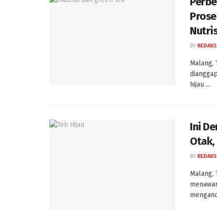
Perbe
Prose
Nutri
BY
REDAKS
Malang, 
diangga
hijau ...
Ini D
Otak,
BY
REDAKS
Malang, 
menawark
mengandu