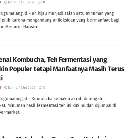
I
Jumat, 31 Jul 2026
0
Tugumalang.id -Teh hijau menjadi salah satu minuman yang
ipilih karena mengandung antioksidan yang bermanfaat bagi
n. Menurut Harvard ...
nal Kombucha, Teh Fermentasi yang
in Populer tetapi Manfaatnya Masih Terus
ti
I
Kamis, 16 Jul 2026
0
Tugumalang.id - Kombucha semakin akrab di tengah
at. Minuman hasil fermentasi teh ini kini mudah dijumpai di
ermarket, ...