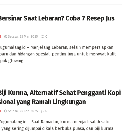
 Bersinar Saat Lebaran? Coba 7 Resep Jus
I
Selasa, 25 Mar 2025
0
ugumalang.id – Menjelang Lebaran, selain mempersiapkan
baru dan hidangan spesial, penting juga untuk merawat kulit
pak glowing ...
Biji Kurma, Alternatif Sehat Pengganti Kopi
sional yang Ramah Lingkungan
I
Selasa, 25 Feb 2025
0
Tugumalang.id – Saat Ramadan, kurma menjadi salah satu
yang sering dijumpai dikala berbuka puasa, dan biji kurma