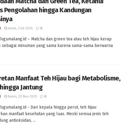
daan Matcha dan Green Tea, Ketahui
s Pengolahan hingga Kandungan
sinya
I
Jumat, 3 Jul 2026
0
Tugumalang.id – Matcha dan green tea atau teh hijau kerap
p sebagai minuman yang sama karena sama-sama berwarna
eretan Manfaat Teh Hijau bagi Metabolisme,
 hingga Jantung
I
Kamis, 20 Nov 2025
0
Tugumalang.id - Dari kepala hingga perut, teh hijau
an manfaat kesehatan yang luas. Meski semua jenis teh
ng antioksidan, ...