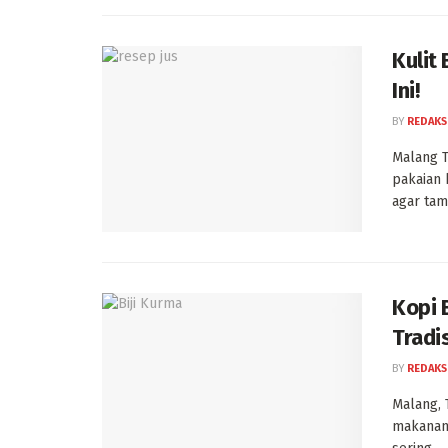
Kulit
Ini!
BY
REDAKS
Malang T
pakaian 
agar tam
Kopi 
Tradi
BY
REDAKS
Malang, 
makanan 