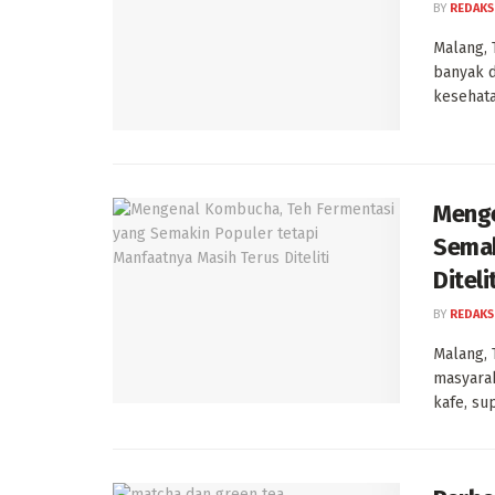
BY
REDAKS
Malang, 
banyak d
kesehata
Menge
Semak
Diteli
BY
REDAKS
Malang, 
masyarak
kafe, sup