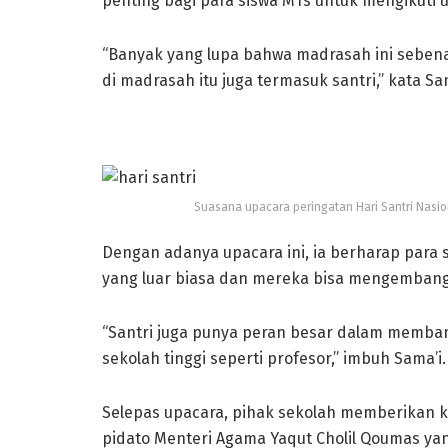
penting bagi para siswa MTs untuk mengikuti u
“Banyak yang lupa bahwa madrasah ini sebena
di madrasah itu juga termasuk santri,” kata S
Suasana upacara peringatan Hari Santri Nasio
Dengan adanya upacara ini, ia berharap para 
yang luar biasa dan mereka bisa mengembang
“Santri juga punya peran besar dalam memba
sekolah tinggi seperti profesor,” imbuh Sama’i.
Selepas upacara, pihak sekolah memberikan ku
pidato Menteri Agama Yaqut Cholil Qoumas ya