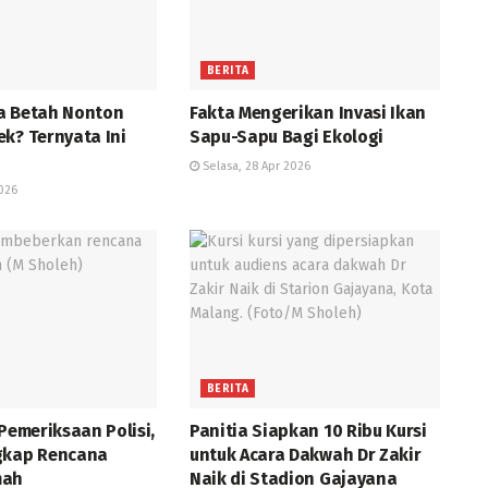
BERITA
a Betah Nonton
Fakta Mengerikan Invasi Ikan
k? Ternyata Ini
Sapu-Sapu Bagi Ekologi
Selasa, 28 Apr 2026
026
BERITA
 Pemeriksaan Polisi,
Panitia Siapkan 10 Ribu Kursi
gkap Rencana
untuk Acara Dakwah Dr Zakir
mah
Naik di Stadion Gajayana