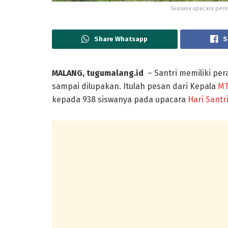
Suasana upacara perin
Share Whatsapp
S
MALANG, tugumalang.id
– Santri memiliki pe
sampai dilupakan. Itulah pesan dari Kepala
MT
kepada 938 siswanya pada upacara
Hari Santr