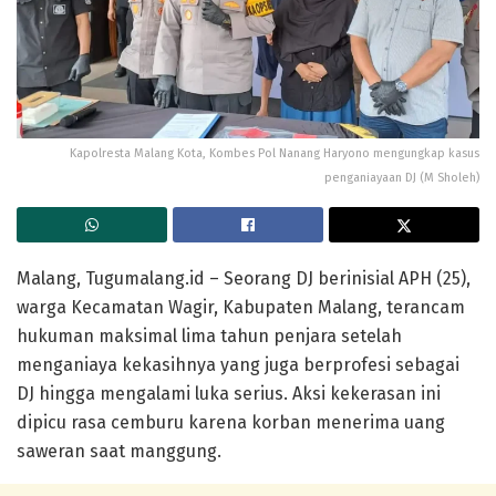
Kapolresta Malang Kota, Kombes Pol Nanang Haryono mengungkap kasus
penganiayaan DJ (M Sholeh)
Malang, Tugumalang.id – Seorang DJ berinisial APH (25),
warga Kecamatan Wagir, Kabupaten Malang, terancam
hukuman maksimal lima tahun penjara setelah
menganiaya kekasihnya yang juga berprofesi sebagai
DJ hingga mengalami luka serius. Aksi kekerasan ini
dipicu rasa cemburu karena korban menerima uang
saweran saat manggung.