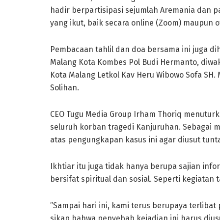
hadir berpartisipasi sejumlah Aremania dan p
yang ikut, baik secara online (Zoom) maupun of
Pembacaan tahlil dan doa bersama ini juga dih
Malang Kota Kombes Pol Budi Hermanto, diwak
Kota Malang Letkol Kav Heru Wibowo Sofa SH.
Solihan.
CEO Tugu Media Group Irham Thoriq menutur
seluruh korban tragedi Kanjuruhan. Sebagai 
atas pengungkapan kasus ini agar diusut tunt
Ikhtiar itu juga tidak hanya berupa sajian in
bersifat spiritual dan sosial. Seperti kegiatan
”Sampai hari ini, kami terus berupaya terlib
sikap bahwa penyebab kejadian ini harus diu