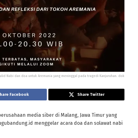
ulid Nabi dan doa untuk Aremania yang meninggal pada tragedi Kanjuruhan. dok
hare Facebook
Share Twitter
 perusahaan media siber di Malang, Jawa Timur yang
tugubandung.id menggelar acara doa dan solawat nabi