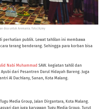
dan doa untuk Aremania. foto/Azmy
adi perhatian publik. Lewat tahlilan ini membawa
ecara terang benderang. Sehingga para korban bisa
ulid Nabi Muhammad
SAW. kegiatan tahlil dan
Ayubi dari Pesantren Darul Hidayah Bareng. Juga
antri Al Dachlany, Sanan, Kota Malang.
r Tugu Media Group, Jalan Dirgantara, Kota Malang.
Basyari dan juga karyawan Tugu Media Group. Turut