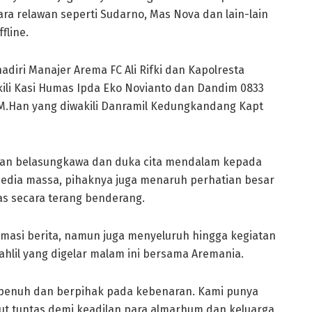
ara relawan seperti Sudarno, Mas Nova dan lain-lain
fline.
adiri Manajer Arema FC Ali Rifki dan Kapolresta
ili Kasi Humas Ipda Eko Novianto dan Dandim 0833
 M.Han yang diwakili Danramil Kedungkandang Kapt
kan belasungkawa dan duka cita mendalam kepada
media massa, pihaknya juga menaruh perhatian besar
as secara terang benderang.
formasi berita, namun juga menyeluruh hingga kegiatan
 tahlil yang digelar malam ini bersama Aremania.
at penuh dan berpihak pada kebenaran. Kami punya
sut tuntas demi keadilan para almarhum dan keluarga