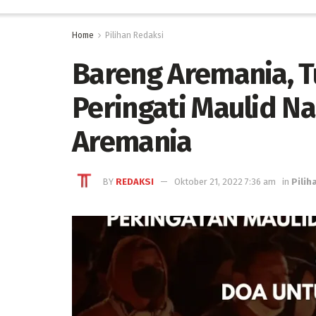
Home
Pilihan Redaksi
Bareng Aremania, 
Peringati Maulid N
Aremania
BY
REDAKSI
Oktober 21, 2022 7:36 am
in
Pilih