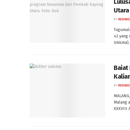
Lulus
Utara
BY
REDAKS
Tugumala
42 yang 
Unisma), .
Baiat
Kalia
BY
REDAKS
MALANG, 
Malang 
XXXVIII A