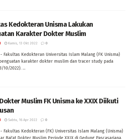
tas Kedokteran Unisma Lakukan
atan Karakter Dokter Muslim
I
Kamis, 13 Okt 2022
0
 Fakultas Kedokteran Universitas Islam Malang (FK Unisma)
penguatan karakter dokter muslim dan tracer study pada
/10/2022). ...
 Dokter Muslim FK Unisma ke XXIX Diikuti
lusan
I
Sabtu, 16 Apr 2022
0
 Fakultas Kedokteran (FK) Universitas Islam Malang (Unisma)
r Bai'at Dokter Muslim Periode XXIX di Gedung Pascasarjana,