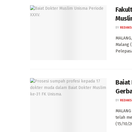
Fakul
Musli
BY
REDAKS
MALANG, 
Malang (
Pelepasa
Baiat
Gerba
BY
REDAKS
MALANG -
telah me
(15/10/20