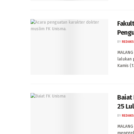
Fakul
Pengu
BY
REDAKS
MALANG -
lalukan 
Kamis (13
Baiat
25 Lu
BY
REDAKS
MALANG -
menggela