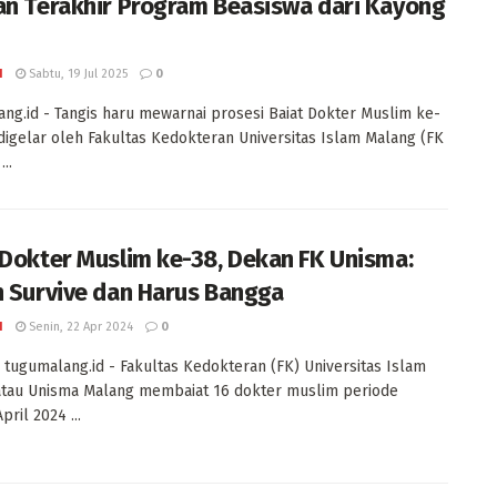
an Terakhir Program Beasiswa dari Kayong
I
Sabtu, 19 Jul 2025
0
ng.id - Tangis haru mewarnai prosesi Baiat Dokter Muslim ke-
digelar oleh Fakultas Kedokteran Universitas Islam Malang (FK
..
 Dokter Muslim ke-38, Dekan FK Unisma:
n Survive dan Harus Bangga
I
Senin, 22 Apr 2024
0
tugumalang.id - Fakultas Kedokteran (FK) Universitas Islam
atau Unisma Malang membaiat 16 dokter muslim periode
pril 2024 ...