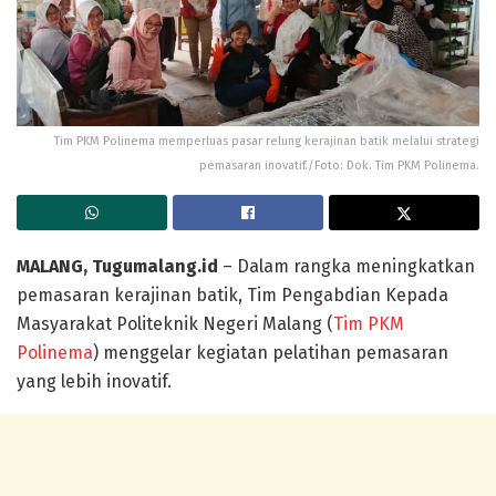
Tim PKM Polinema memperluas pasar relung kerajinan batik melalui strategi
pemasaran inovatif./Foto: Dok. Tim PKM Polinema.
MALANG, Tugumalang.id
– Dalam rangka meningkatkan
pemasaran kerajinan batik, Tim Pengabdian Kepada
Masyarakat Politeknik Negeri Malang (
Tim PKM
Polinema
) menggelar kegiatan pelatihan pemasaran
yang lebih inovatif.