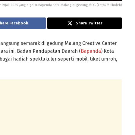
 Pajak 2025 yang digelar Bapenda Kota Malang di gedung MCC. (Foto/M Sholeh)
hare Facebook
Share Twitter
langsung semarak di gedung Malang Creative Center
cara ini, Badan Pendapatan Daerah (
Bapenda
) Kota
i hadiah spektakuler seperti mobil, tiket umroh,