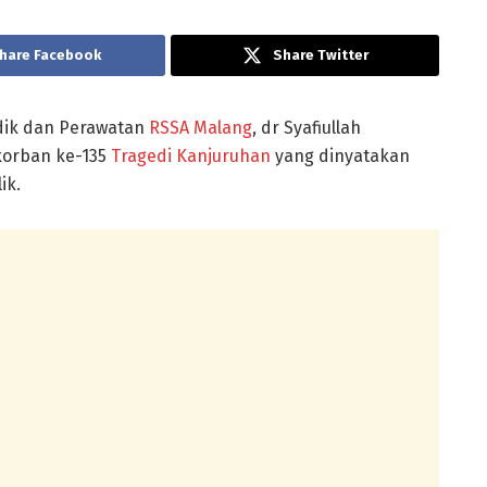
hare Facebook
Share Twitter
edik dan Perawatan
RSSA Malang
, dr Syafiullah
 korban ke-135
Tragedi Kanjuruhan
yang dinyatakan
ik.