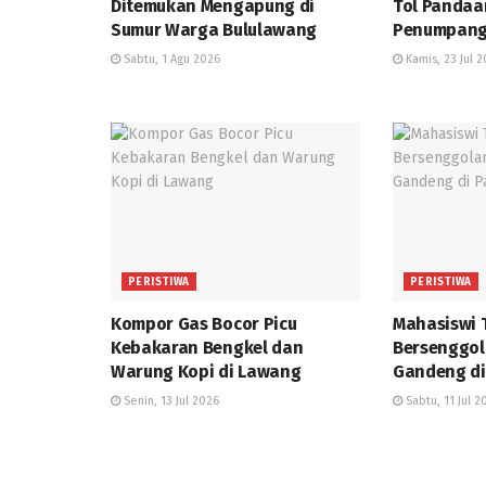
Ditemukan Mengapung di
Tol Pandaa
Sumur Warga Bululawang
Penumpang
Sabtu, 1 Agu 2026
Kamis, 23 Jul 
PERISTIWA
PERISTIWA
Kompor Gas Bocor Picu
Mahasiswi 
Kebakaran Bengkel dan
Bersenggol
Warung Kopi di Lawang
Gandeng di 
Senin, 13 Jul 2026
Sabtu, 11 Jul 2