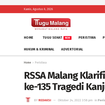
Kamis, Agustus 6, 2026
HOME
TUGU SEHAT
PERISTIWA
P
NEW
HUKUM & KRIMINAL
ADVERTORIAL
Home
Peristiwa
RSSA Malang Klarifi
ke-135 Tragedi Kan
BY
REDAKSI
Oktober 24, 2022 3:58 pm
in
Peri