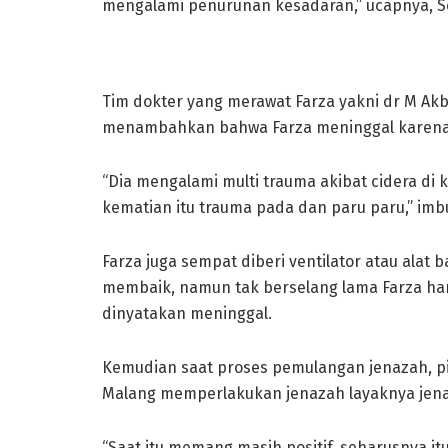
mengalami penurunan kesadaran,” ucapnya, Se
Tim dokter yang merawat Farza yakni dr M Akba
menambahkan bahwa Farza meninggal karena 
“Dia mengalami multi trauma akibat cidera di
kematian itu trauma pada dan paru paru,” imb
Farza juga sempat diberi ventilator atau alat
membaik, namun tak berselang lama Farza haru
dinyatakan meninggal.
Kemudian saat proses pemulangan jenazah, p
Malang memperlakukan jenazah layaknya jena
“Saat itu memang masih positif, seharusnya itu