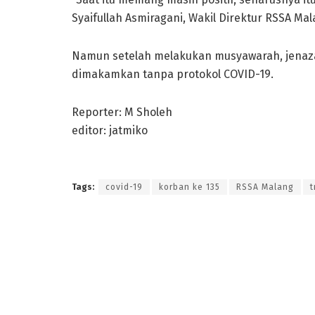
Syaifullah Asmiragani, Wakil Direktur RSSA Mal
Namun setelah melakukan musyawarah, jenaza
dimakamkan tanpa protokol COVID-19.
Reporter: M Sholeh
editor: jatmiko
Tags:
covid-19
korban ke 135
RSSA Malang
t