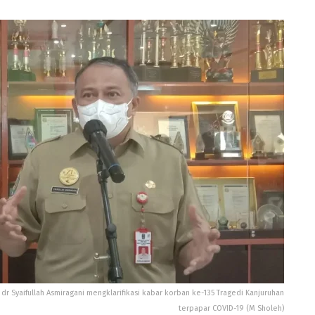
r Syaifullah Asmiragani mengklarifikasi kabar korban ke-135 Tragedi Kanjuruhan
terpapar COVID-19 (M Sholeh)