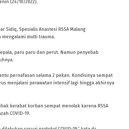
nin (24/10/2022).
r Sidiq, Spesialis Anastesi RSSA Malang
mengalami multi trauma.
 kepala, paru paru dan perut. Namun penyebab
uhnya.
 bantu pernafasan selama 2 pekan. Kondisinya sempat
s menjalani perawatan intensif lagi hingga akhirnya
ihak kerabat korban sempat menolak karena RSSA
zah COVID-19.
 dilakukan sesuai protokol COVID-19,” kata dr