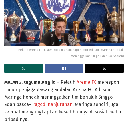
Pelatih Arema FC, Javier Roca menanggapi rumor Adilson Maringa hendak
meninggalkan Singo Edan (M Sholeh)
MALANG, tugumalang.id
– Pelatih
Arema FC
merespon
rumor penjaga gawang andalan Arema FC, Adilson
Maringa hendak meninggalkan tim berjuluk Singgo
Edan pasca-
Tragedi Kanjuruhan.
Maringa sendiri juga
sempat mengungkapkan kesedihannya di sosial media
pribadinya.