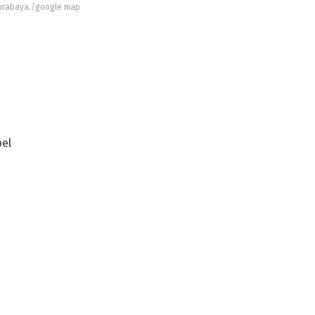
urabaya./google map
bel