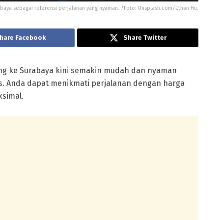
aya sebagai referensi perjalanan yang nyaman. /Foto: Unsplash.com/Ethan Hu.
hare Facebook
Share Twitter
ang ke Surabaya kini semakin mudah dan nyaman
tas. Anda dapat menikmati perjalanan dengan harga
simal.