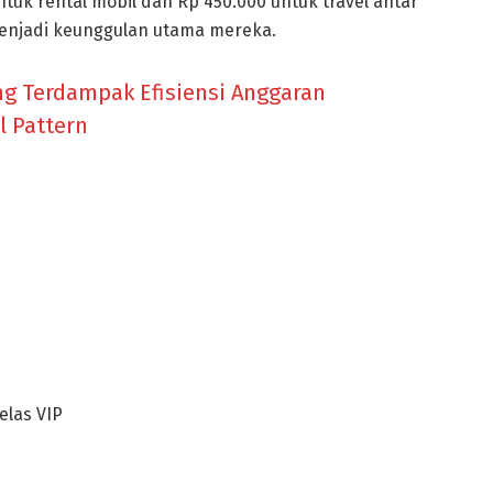
ntuk rental mobil dan Rp 450.000 untuk travel antar
enjadi keunggulan utama mereka.
g Terdampak Efisiensi Anggaran
l Pattern
las VIP