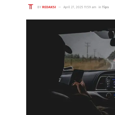
BY
REDAKSI
April 27, 2025 11:59 am
in
Tips