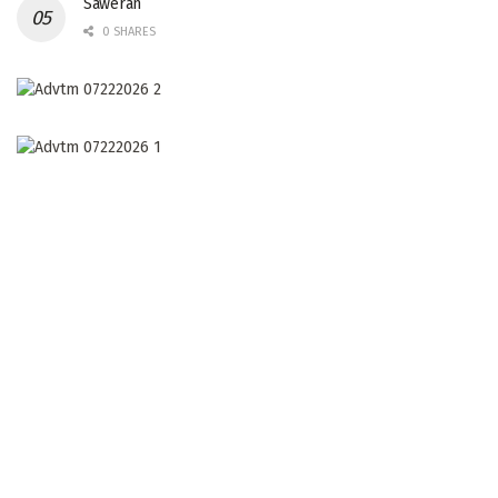
Saweran
0 SHARES