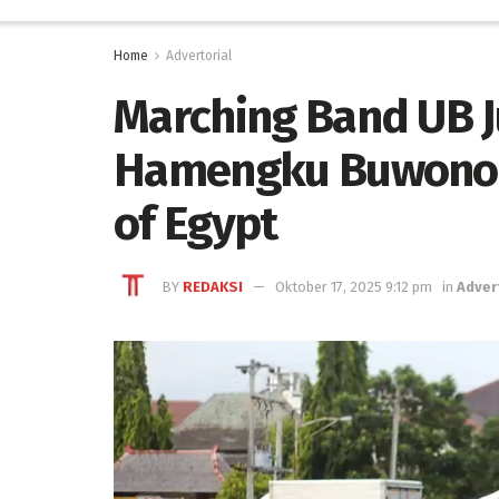
Home
Advertorial
Marching Band UB J
Hamengku Buwono 
of Egypt
BY
REDAKSI
Oktober 17, 2025 9:12 pm
in
Adver