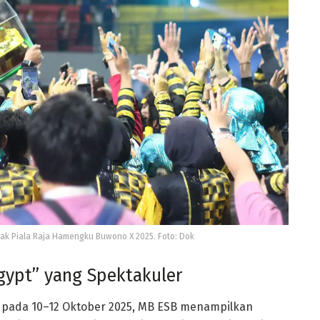
k Piala Raja Hamengku Buwono X 2025. Foto: Dok
gypt” yang Spektakuler
a pada
10–12 Oktober 2025
, MB ESB menampilkan