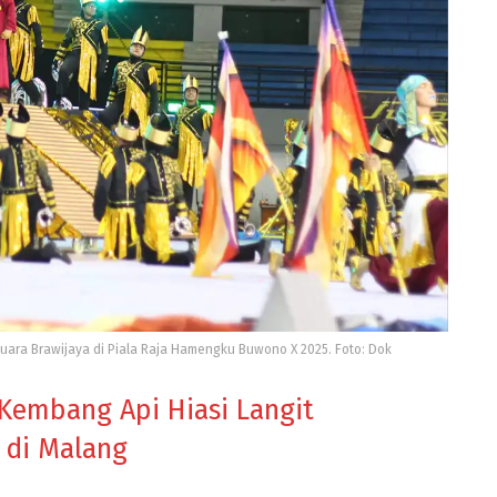
Suara Brawijaya di Piala Raja Hamengku Buwono X 2025. Foto: Dok
 Kembang Api Hiasi Langit
 di Malang