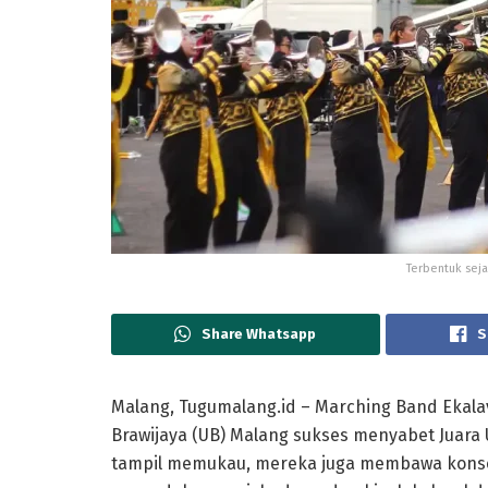
Terbentuk seja
Share Whatsapp
S
Malang, Tugumalang.id
– Marching Band Ekalav
Brawijaya (UB) Malang
sukses menyabet
Juara
tampil memukau, mereka juga membawa konse