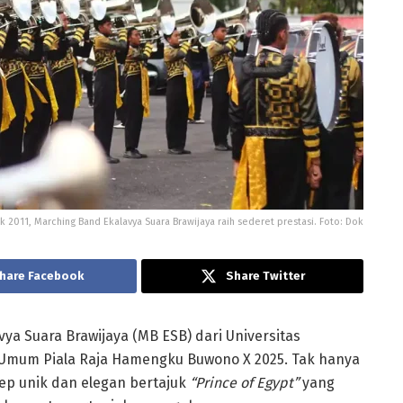
k 2011, Marching Band Ekalavya Suara Brawijaya raih sederet prestasi. Foto: Dok
hare Facebook
Share Twitter
ya Suara Brawijaya (MB ESB) dari
Universitas
 Umum Piala Raja Hamengku Buwono X 2025
. Tak hanya
p unik dan elegan bertajuk
“Prince of Egypt”
yang