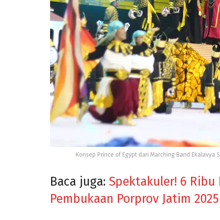
Konsep Prince of Egypt dari Marching Band Ekalavya 
Baca juga:
Spektakuler! 6 Ribu
Pembukaan Porprov Jatim 2025