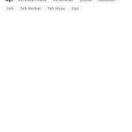
Tags:
Berbuka Puasa
Kesehatab
puasa
Ramadan
teh
Teh Herbal
Teh Hijau
tips