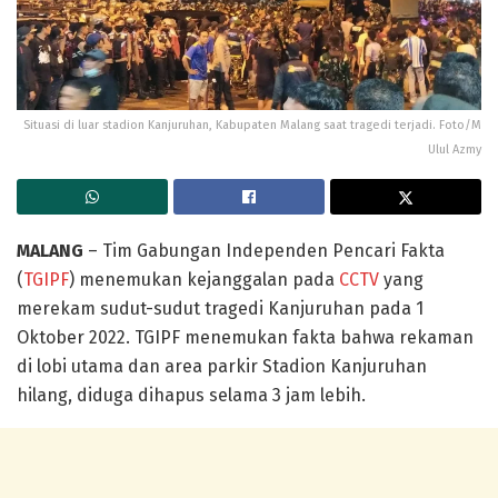
Situasi di luar stadion Kanjuruhan, Kabupaten Malang saat tragedi terjadi. Foto/M
Ulul Azmy
MALANG
– Tim Gabungan Independen Pencari Fakta
(
TGIPF
) menemukan kejanggalan pada
CCTV
yang
merekam sudut-sudut tragedi Kanjuruhan pada 1
Oktober 2022. TGIPF menemukan fakta bahwa rekaman
di lobi utama dan area parkir Stadion Kanjuruhan
hilang, diduga dihapus selama 3 jam lebih.