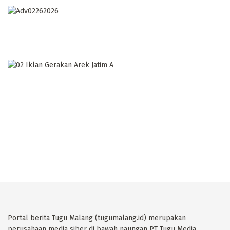
Portal berita Tugu Malang (tugumalang.id) merupakan
perusahaan media siber di bawah naungan PT Tugu Media