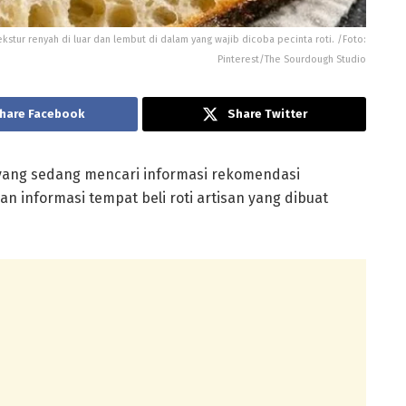
ur renyah di luar dan lembut di dalam yang wajib dicoba pecinta roti. /Foto:
Pinterest/The Sourdough Studio
hare Facebook
Share Twitter
ang sedang mencari informasi rekomendasi
an informasi tempat beli roti artisan yang dibuat