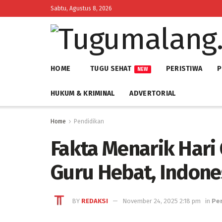
Sabtu, Agustus 8, 2026
HOME
TUGU SEHAT
PERISTIWA
P
NEW
HUKUM & KRIMINAL
ADVERTORIAL
Home
Pendidikan
Fakta Menarik Hari 
Guru Hebat, Indone
BY
REDAKSI
November 24, 2025 2:18 pm
in
Pe