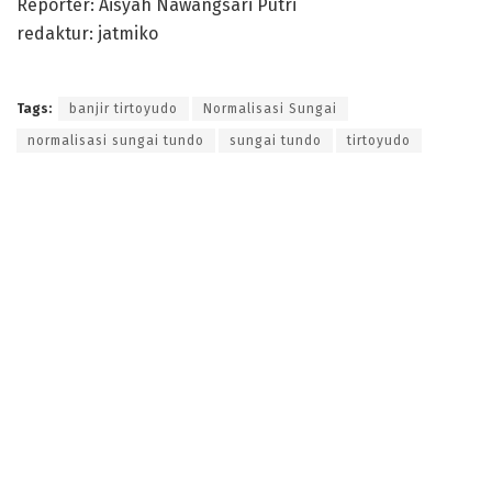
Reporter: Aisyah Nawangsari Putri
redaktur: jatmiko
Tags:
banjir tirtoyudo
Normalisasi Sungai
normalisasi sungai tundo
sungai tundo
tirtoyudo