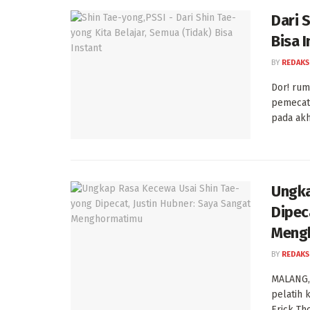
Dari 
Bisa 
BY
REDAKS
Dor! rum
pemecat
pada akhi
Ungka
Dipec
Meng
BY
REDAKS
MALANG, 
pelatih
Erick Thoh