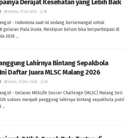
painya Derajat Kesehatan yang Lebih Baik
I
Selasa, 21 Jul 2026
0
ng.id - Indonesia saat ini sedang bersemangat untuk
i gelaran Piala Dunia. Meskipun belum bisa berpartisipasi di
ia 2026 ...
Panggung Lahirnya Bintang Sepakbola
, Ini Daftar Juara MLSC Malang 2026
I
Senin, 25 Mei 2026
0
ng.id - Gelaran MilkLife Soccer Challenge (MLSC) Malang Seri
026 sukses menjadi panggung lahirnya bintang sepakbola putri
 ...