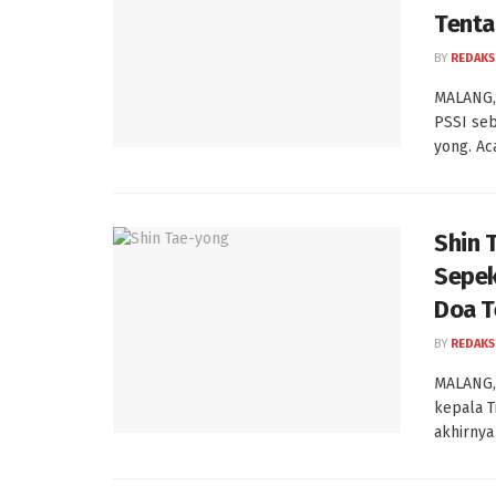
Tenta
BY
REDAKS
MALANG, 
PSSI seb
yong. Ac
Shin 
Sepek
Doa T
BY
REDAKS
MALANG, 
kepala T
akhirnya 