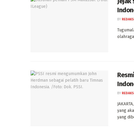
Jejak
Indon
BY
REDAKS
Tugumala
olahraga
Resmi
Indon
BY
REDAKS
JAKARTA,
yang aka
yang dib