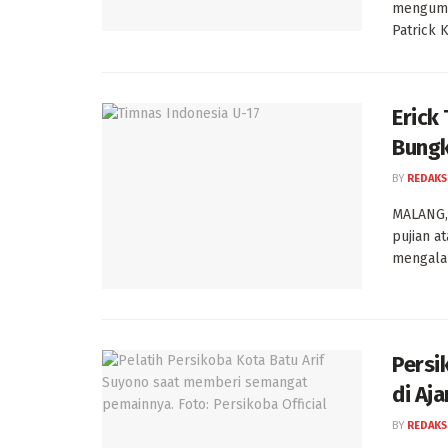
mengumu
Patrick K
Erick
Bungk
BY
REDAKS
MALANG, 
pujian a
mengalah
Persi
di Aja
BY
REDAKS