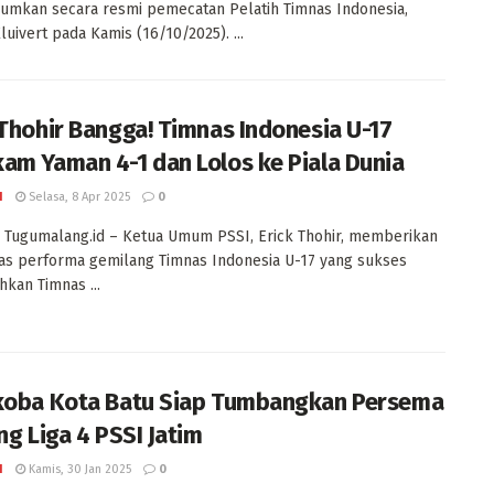
mkan secara resmi pemecatan Pelatih Timnas Indonesia,
luivert pada Kamis (16/10/2025). ...
 Thohir Bangga! Timnas Indonesia U-17
am Yaman 4-1 dan Lolos ke Piala Dunia
I
Selasa, 8 Apr 2025
0
Tugumalang.id – Ketua Umum PSSI, Erick Thohir, memberikan
tas performa gemilang Timnas Indonesia U-17 yang sukses
kan Timnas ...
koba Kota Batu Siap Tumbangkan Persema
ng Liga 4 PSSI Jatim
I
Kamis, 30 Jan 2025
0