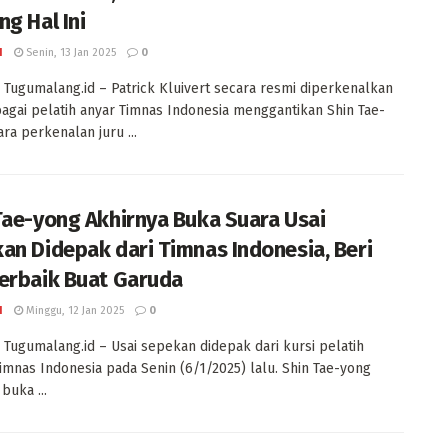
ng Hal Ini
I
Senin, 13 Jan 2025
0
Tugumalang.id – Patrick Kluivert secara resmi diperkenalkan
agai pelatih anyar Timnas Indonesia menggantikan Shin Tae-
ara perkenalan juru ...
Tae-yong Akhirnya Buka Suara Usai
an Didepak dari Timnas Indonesia, Beri
erbaik Buat Garuda
I
Minggu, 12 Jan 2025
0
Tugumalang.id – Usai sepekan didepak dari kursi pelatih
imnas Indonesia pada Senin (6/1/2025) lalu. Shin Tae-yong
buka ...