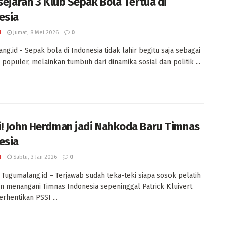
 sejarah 3 Klub Sepak Bola Tertua di
esia
I
Jumat, 8 Mei 2026
0
ng.id - Sepak bola di Indonesia tidak lahir begitu saja sebagai
 populer, melainkan tumbuh dari dinamika sosial dan politik ...
! John Herdman jadi Nahkoda Baru Timnas
esia
I
Sabtu, 3 Jan 2026
0
 Tugumalang.id – Terjawab sudah teka-teki siapa sosok pelatih
n menangani Timnas Indonesia sepeninggal Patrick Kluivert
erhentikan PSSI ...