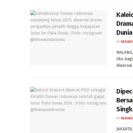
Kalei
Drama
Dunia
BY
REDAKS
MALANG, 
liku bag
diwarnai .
Dipeca
Bersa
Singk
BY
REDAKS
JAKARTA,