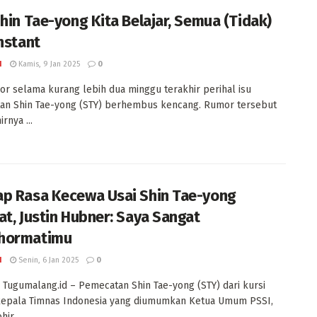
Shin Tae-yong Kita Belajar, Semua (Tidak)
Instant
I
Kamis, 9 Jan 2025
0
or selama kurang lebih dua minggu terakhir perihal isu
an Shin Tae-yong (STY) berhembus kencang. Rumor tersebut
rnya ...
p Rasa Kecewa Usai Shin Tae-yong
at, Justin Hubner: Saya Sangat
hormatimu
I
Senin, 6 Jan 2025
0
Tugumalang.id – Pemecatan Shin Tae-yong (STY) dari kursi
 kepala Timnas Indonesia yang diumumkan Ketua Umum PSSI,
ir ...