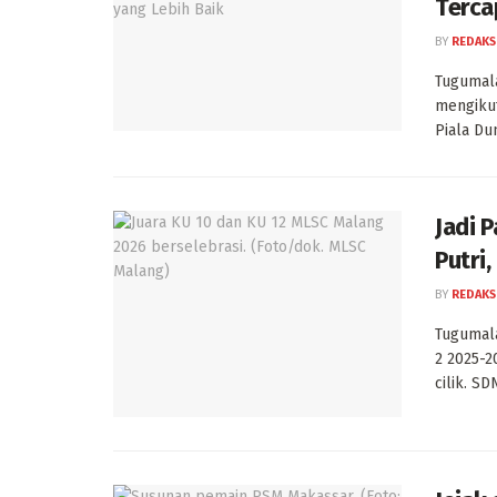
Terca
BY
REDAKS
Tugumala
mengikut
Piala Dun
Jadi 
Putri
BY
REDAKS
Tugumala
2 2025-2
cilik. SDN