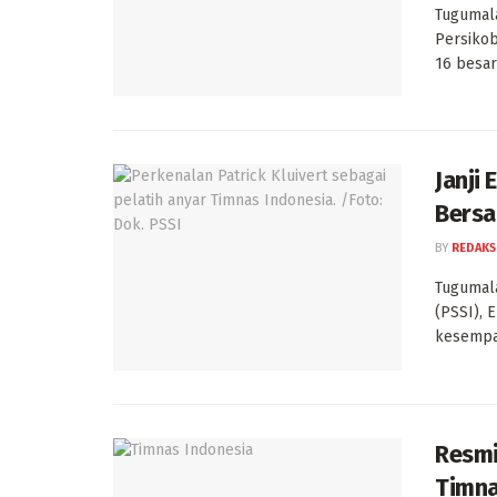
Tugumala
Persiko
16 besar 
Janji
Bersa
BY
REDAKS
Tugumal
(PSSI), 
kesempat
Resmi
Timna