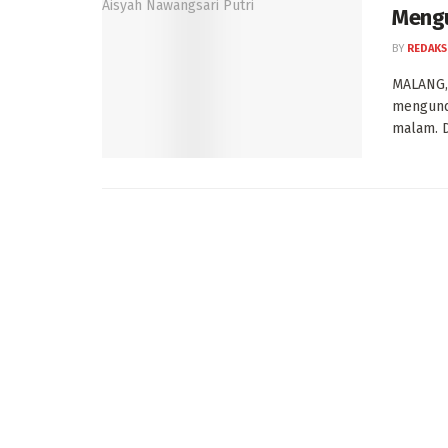
Mengu
BY
REDAKS
MALANG, 
mengundu
malam. D