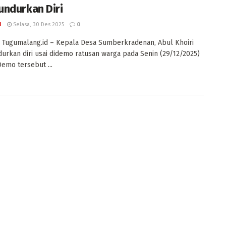
ndurkan Diri
I
Selasa, 30 Des 2025
0
Tugumalang.id – Kepala Desa Sumberkradenan, Abul Khoiri
rkan diri usai didemo ratusan warga pada Senin (29/12/2025)
emo tersebut ...