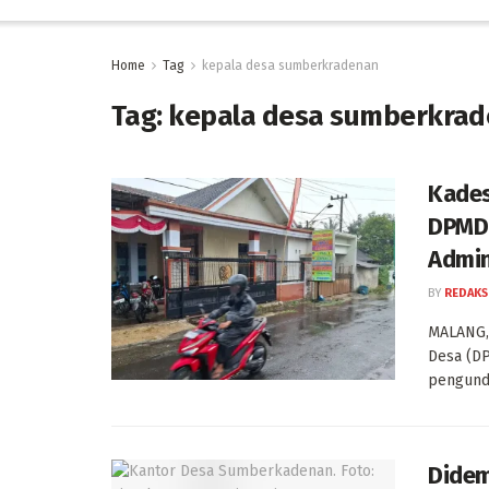
Home
Tag
kepala desa sumberkradenan
Tag:
kepala desa sumberkra
Kades
DPMD 
Admin
BY
REDAKS
MALANG,
Desa (D
pengundu
Didem