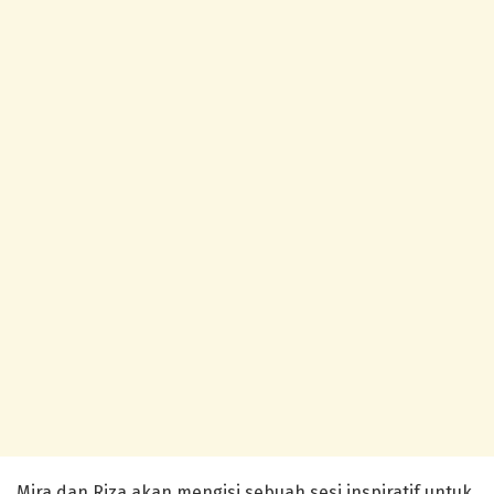
Mira dan Riza akan mengisi sebuah sesi inspiratif untuk