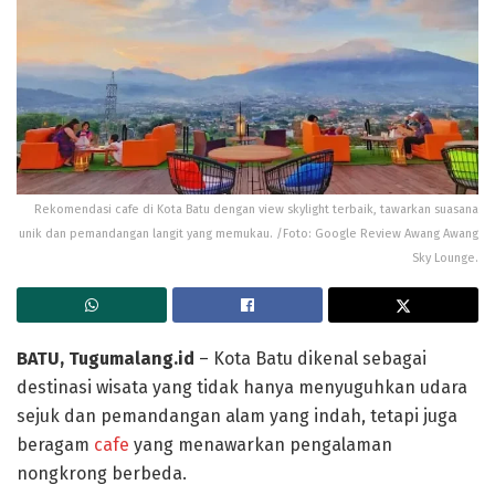
Rekomendasi cafe di Kota Batu dengan view skylight terbaik, tawarkan suasana
unik dan pemandangan langit yang memukau. /Foto: Google Review Awang Awang
Sky Lounge.
BATU, Tugumalang.id
– Kota Batu dikenal sebagai
destinasi wisata yang tidak hanya menyuguhkan udara
sejuk dan pemandangan alam yang indah, tetapi juga
beragam
cafe
yang menawarkan pengalaman
nongkrong berbeda.