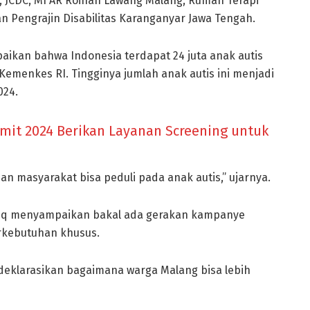
, JCDC, MI AR Roihan Lawang Malang, Rumah Terapi
 Pengrajin Disabilitas Karanganyar Jawa Tengah.
ikan bahwa Indonesia terdapat 24 juta anak autis
emenkes RI. Tingginya jumlah anak autis ini menjadi
024.
mit 2024 Berikan Layanan Screening untuk
an masyarakat bisa peduli pada anak autis,” ujarnya.
riq menyampaikan bakal ada gerakan kampanye
rkebutuhan khusus.
n deklarasikan bagaimana warga Malang bisa lebih