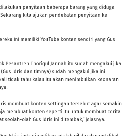
 dilakukan penyitaan beberapa barang yang diduga
Sekarang kita ajukan pendekatan penyitaan ke
ereka ini memiliki YouTube konten sendiri yang Gus
 Pesantren Thoriqul Jannah itu sudah mengakui jika
(Gus Idris dan timnya) sudah mengakui jika ini
li tidak tahu kalau itu akan menimbulkan keonaran
nya.
dris membuat konten settingan tersebut agar semakin
aja membuat konten seperti itu untuk membuat cerita
at seolah-olah Gus Idris ini ditembak,” jelasnya.
s Idris, juga dipastikan adalah pil darah yang dibeli