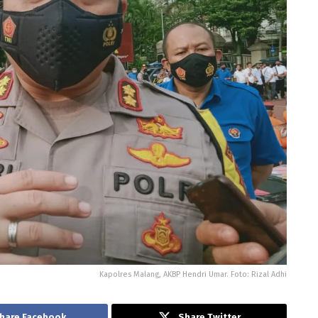
Kapolres Malang, AKBP Hendri Umar. Foto: Rizal Adhi
hare Facebook
Share Twitter