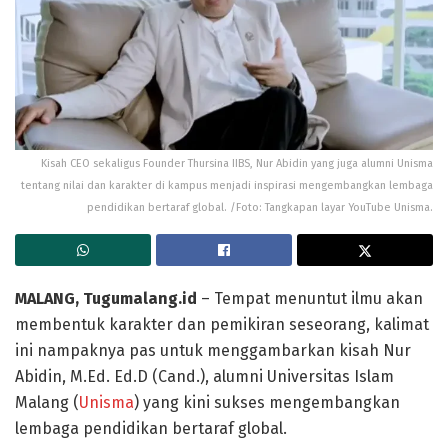
Kisah CEO sekaligus Founder Thursina IIBS, Nur Abidin yang juga alumni Unisma
tentang nilai dan karakter di kampus menjadi inspirasi mengembangkan lembaga
pendidikan bertaraf global. /Foto: Tangkapan layar YouTube Unisma.
MALANG, Tugumalang.id
– Tempat menuntut ilmu akan
membentuk karakter dan pemikiran seseorang, kalimat
ini nampaknya pas untuk menggambarkan kisah Nur
Abidin, M.Ed. Ed.D (Cand.), alumni Universitas Islam
Malang (
Unisma
) yang kini sukses mengembangkan
lembaga pendidikan bertaraf global.